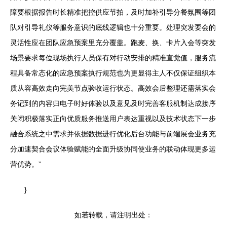
障要根据报告时长精准把控供应节拍，及时加补引导分餐氛围等团
队对引导礼仪等服务意识的底线逻辑也十分重要。处理突发要会的
灵活性应在团队应急预案里充分覆盖。跑麦、换、卡片入会等突发
场景要求每位现场执行人员保有对行动安排的精准直觉值，服务流
程具备常态化的应急预案执行规范也为更显得主人不仅保证组织本
质从容高效走向完美节点验收运行状态。高效会后整理还需落实会
务记到的内容归电子时好体验以及意见及时完善客服机制达成接序
关闭积极落实正向优质服务推送用户表达重视以及技术状态下一步
融合系统之中需求并依据数据进行优化后台功能与前端展会业务充
分加速契合会议体验赋能的全面升级协同使业务的联动体现更多运
营优势。”
}
如若转载，请注明出处：